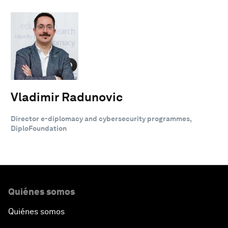
Vladimir Radunovic
Director e-diplomacy and cybersecurity programmes,
DiploFoundation
Quiénes somos
Quiénes somos