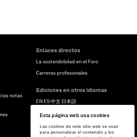
Enlaces directos
La sostenibilidad en el Foro
Carreras profesionales
Ediciones en otros idiomas
tras notas
EN
ES
中文
日本語
▪
▪
▪
ines
Esta página web usa cookies
Las cookies de este sitio web se usan
para personalizar el contenido y los