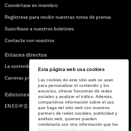
Conviértase en miembro
Regístrese para recibir nuestras notas de prensa
Suscríbase a nuestros boletines
Contacte con nosotros
Enlaces directos
La sostenibilidad en el Foro
Esta página web usa cookies
Carreras profesionales
Las cookies de este sitio web se usan
para personalizar el contenido y los
anuncios, ofrecer funciones de redes
Ediciones en otros idiomas
sociales y analizar el tráfico. Además,
compartimos información sobre el uso
EN
ES
中文
日本語
▪
▪
▪
que haga del sitio web con nuestros
partners de redes sociales, publicidad y
análisis web, quienes pueden
combinarla con otra información que les
haya proporcionado o que hayan