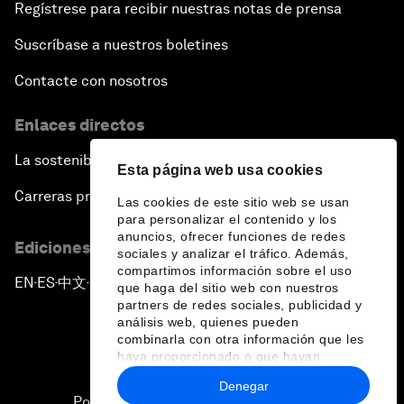
Regístrese para recibir nuestras notas de prensa
Suscríbase a nuestros boletines
Contacte con nosotros
Enlaces directos
La sostenibilidad en el Foro
Esta página web usa cookies
Carreras profesionales
Las cookies de este sitio web se usan
para personalizar el contenido y los
anuncios, ofrecer funciones de redes
Ediciones en otros idiomas
sociales y analizar el tráfico. Además,
compartimos información sobre el uso
EN
ES
中文
日本語
▪
▪
▪
que haga del sitio web con nuestros
partners de redes sociales, publicidad y
análisis web, quienes pueden
combinarla con otra información que les
haya proporcionado o que hayan
recopilado a partir del uso que haya
Denegar
hecho de sus servicios.
Política de privacidad y normas de uso