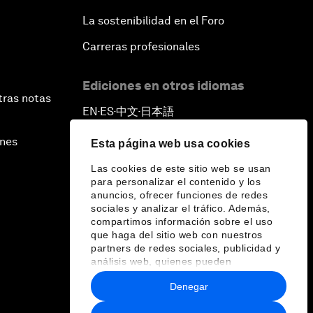
La sostenibilidad en el Foro
Carreras profesionales
Ediciones en otros idiomas
tras notas
EN
ES
中文
日本語
▪
▪
▪
ines
Esta página web usa cookies
Las cookies de este sitio web se usan
para personalizar el contenido y los
anuncios, ofrecer funciones de redes
sociales y analizar el tráfico. Además,
compartimos información sobre el uso
que haga del sitio web con nuestros
partners de redes sociales, publicidad y
análisis web, quienes pueden
combinarla con otra información que les
Denegar
haya proporcionado o que hayan
recopilado a partir del uso que haya