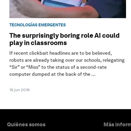
TECNOLOGÍAS EMERGENTES
The surprisingly boring role AI could
play in classrooms
If recent clickbait headlines are to be believed,
robots are already taking over our schools, relegating
“Sir” or “Miss” to the status of a second-rate
computer dumped at the back of the ...
18 jun 2018
Quiénes somos
Más inform