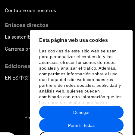
Contacte con nosotros
Enlaces directos
La sostenibilidad en el Foro
Esta página web usa cookies
Carreras profesionales
Las cookies de este sitio web se usan
para personalizar el contenido y los
anuncios, ofrecer funciones de redes
Ediciones en otros idiomas
sociales y analizar el tráfico. Además,
compartimos información sobre el uso
EN
ES
中文
日本語
▪
▪
▪
que haga del sitio web con nuestros
partners de redes sociales, publicidad y
análisis web, quienes pueden
combinarla con otra información que les
haya proporcionado o que hayan
recopilado a partir del uso que haya
Denegar
hecho de sus servicios.
Política de privacidad y normas de uso
Permitir todas
Sitemap