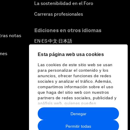
La sostenibilidad en el Foro
Carreras profesionales
Ediciones en otros idiomas
tras notas
EN
ES
中文
日本語
▪
▪
▪
ines
Esta página web usa cookies
Las cookies de este sitio web se usan
para personalizar el contenido y los
anuncios, ofrecer funciones de redes
sociales y analizar el tráfico. Además,
compartimos información sobre el uso
que haga del sitio web con nuestros
partners de redes sociales, publicidad y
análisis web, quienes pueden
combinarla con otra información que les
Denegar
haya proporcionado o que hayan
recopilado a partir del uso que haya
hecho de sus servicios.
Permitir todas