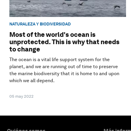
NATURALEZA Y BIODIVERSIDAD
Most of the world's ocean is
unprotected. This is why that needs
to change
The ocean is a vital life support system for the
planet, and we are running out of time to preserve
the marine biodiversity that it is home to and upon
which we all depend.
05 may 2022
Quiénes somos
Más inform