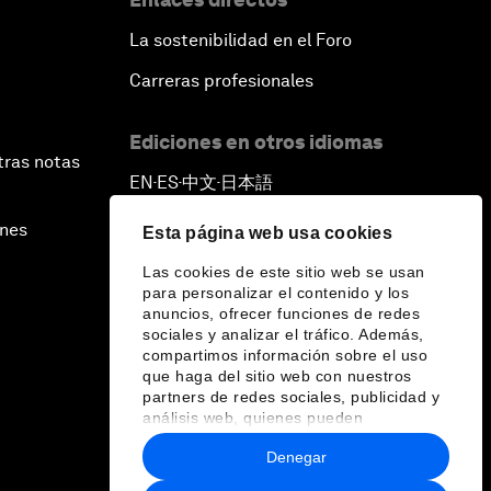
La sostenibilidad en el Foro
Carreras profesionales
Ediciones en otros idiomas
tras notas
EN
ES
中文
日本語
▪
▪
▪
ines
Esta página web usa cookies
Las cookies de este sitio web se usan
para personalizar el contenido y los
anuncios, ofrecer funciones de redes
sociales y analizar el tráfico. Además,
compartimos información sobre el uso
que haga del sitio web con nuestros
partners de redes sociales, publicidad y
análisis web, quienes pueden
combinarla con otra información que les
Denegar
haya proporcionado o que hayan
recopilado a partir del uso que haya