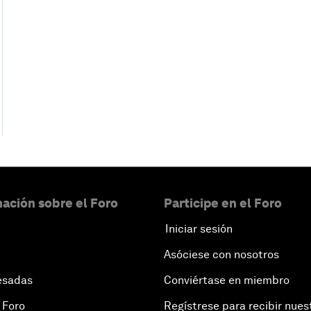
ación sobre el Foro
Participe en el Foro
Iniciar sesión
Asóciese con nosotros
esadas
Conviértase en miembro
 Foro
Regístrese para recibir nues