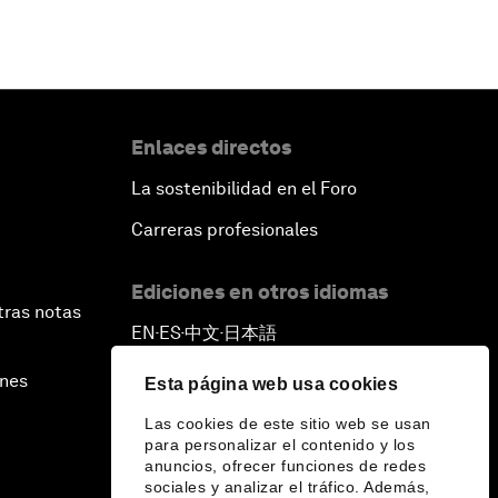
Enlaces directos
La sostenibilidad en el Foro
Carreras profesionales
Ediciones en otros idiomas
tras notas
EN
ES
中文
日本語
▪
▪
▪
ines
Esta página web usa cookies
Las cookies de este sitio web se usan
para personalizar el contenido y los
anuncios, ofrecer funciones de redes
sociales y analizar el tráfico. Además,