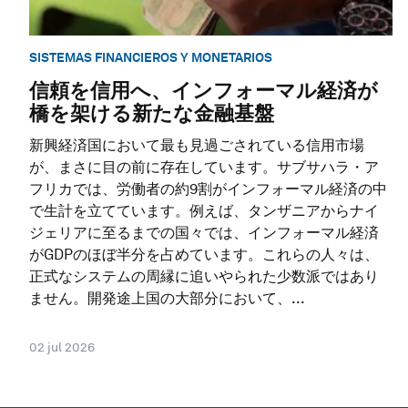
SISTEMAS FINANCIEROS Y MONETARIOS
信頼を信用へ、インフォーマル経済が
橋を架ける新たな金融基盤
新興経済国において最も見過ごされている信用市場
が、まさに目の前に存在しています。サブサハラ・ア
フリカでは、労働者の約9割がインフォーマル経済の中
で生計を立てています。例えば、タンザニアからナイ
ジェリアに至るまでの国々では、インフォーマル経済
がGDPのほぼ半分を占めています。これらの人々は、
正式なシステムの周縁に追いやられた少数派ではあり
ません。開発途上国の大部分において、...
02 jul 2026