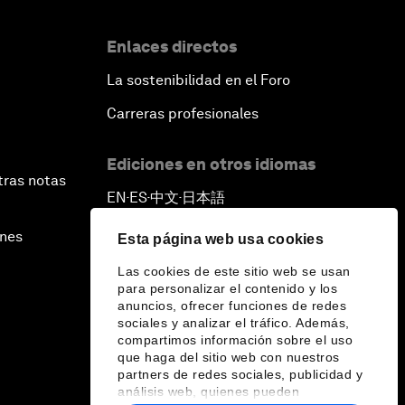
Enlaces directos
La sostenibilidad en el Foro
Carreras profesionales
Ediciones en otros idiomas
tras notas
EN
ES
中文
日本語
▪
▪
▪
ines
Esta página web usa cookies
Las cookies de este sitio web se usan
para personalizar el contenido y los
anuncios, ofrecer funciones de redes
sociales y analizar el tráfico. Además,
compartimos información sobre el uso
que haga del sitio web con nuestros
partners de redes sociales, publicidad y
análisis web, quienes pueden