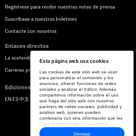
Regístrese para recibir nuestras notas de prensa
Suscríbase a nuestros boletines
Contacte con nosotros
Enlaces directos
La sostenibilidad en el Foro
Esta página web usa cookies
Carreras profesionales
Las cookies de este sitio web se usan
para personalizar el contenido y los
anuncios, ofrecer funciones de redes
Ediciones en otros idiomas
sociales y analizar el tráfico. Además,
compartimos información sobre el uso
EN
ES
中文
日本語
▪
▪
▪
que haga del sitio web con nuestros
partners de redes sociales, publicidad y
análisis web, quienes pueden
combinarla con otra información que les
haya proporcionado o que hayan
recopilado a partir del uso que haya
Denegar
hecho de sus servicios.