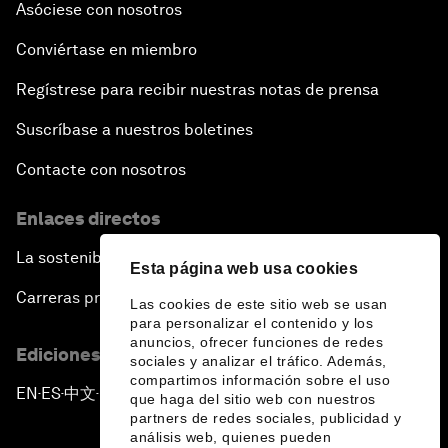
Asóciese con nosotros
Conviértase en miembro
Regístrese para recibir nuestras notas de prensa
Suscríbase a nuestros boletines
Contacte con nosotros
Enlaces directos
La sostenibilidad en el Foro
Esta página web usa cookies
Carreras profesionales
Las cookies de este sitio web se usan
para personalizar el contenido y los
anuncios, ofrecer funciones de redes
Ediciones en otros idiomas
sociales y analizar el tráfico. Además,
compartimos información sobre el uso
EN
ES
中文
日本語
▪
▪
▪
que haga del sitio web con nuestros
partners de redes sociales, publicidad y
análisis web, quienes pueden