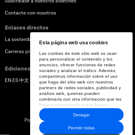
Suscríbase a nuestros boletines
Contacte con nosotros
Enlaces directos
La sostenibilidad en el Foro
Esta página web usa cookies
Carreras profesionales
Las cookies de este sitio web se usan
para personalizar el contenido y los
anuncios, ofrecer funciones de redes
Ediciones en otros idiomas
sociales y analizar el tráfico. Además,
compartimos información sobre el uso
EN
ES
中文
日本語
▪
▪
▪
que haga del sitio web con nuestros
partners de redes sociales, publicidad y
análisis web, quienes pueden
combinarla con otra información que les
haya proporcionado o que hayan
recopilado a partir del uso que haya
Denegar
hecho de sus servicios.
Política de privacidad y normas de uso
Permitir todas
Sitemap