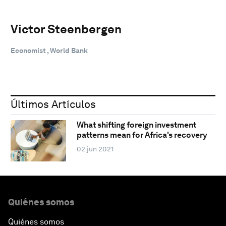
Victor Steenbergen
Economist , World Bank
Últimos Artículos
What shifting foreign investment
patterns mean for Africa's recovery
02 jun 2021
Quiénes somos
Quiénes somos