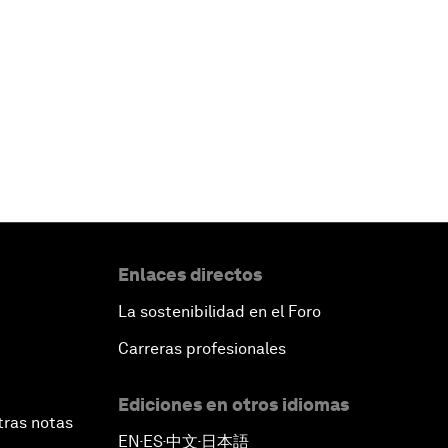
Enlaces directos
La sostenibilidad en el Foro
Carreras profesionales
Ediciones en otros idiomas
tras notas
EN
ES
中文
日本語
▪
▪
▪