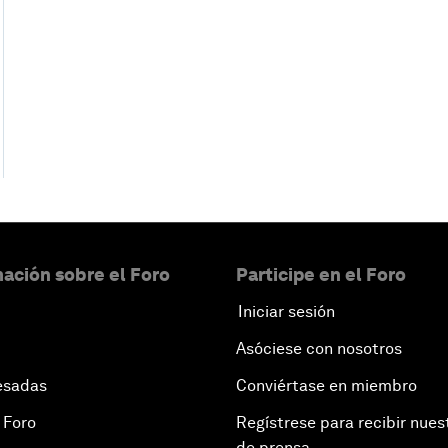
ación sobre el Foro
Participe en el Foro
Iniciar sesión
Asóciese con nosotros
esadas
Conviértase en miembro
 Foro
Regístrese para recibir nues
de prensa