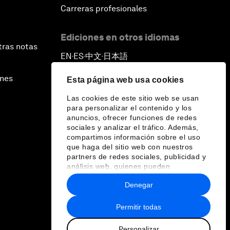
Carreras profesionales
Ediciones en otros idiomas
tras notas
EN
ES
中文
日本語
▪
▪
▪
ines
Esta página web usa cookies
Las cookies de este sitio web se usan
para personalizar el contenido y los
anuncios, ofrecer funciones de redes
sociales y analizar el tráfico. Además,
compartimos información sobre el uso
que haga del sitio web con nuestros
partners de redes sociales, publicidad y
análisis web, quienes pueden
combinarla con otra información que les
Denegar
haya proporcionado o que hayan
recopilado a partir del uso que haya
hecho de sus servicios.
Permitir todas
Personalizar