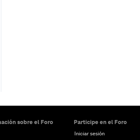
ación sobre el Foro
Participe en el Foro
Iniciar sesión