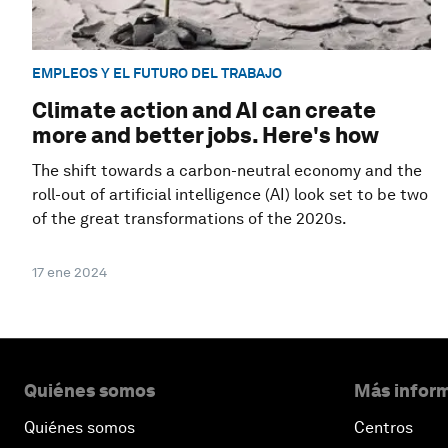
EMPLEOS Y EL FUTURO DEL TRABAJO
Climate action and AI can create
more and better jobs. Here's how
The shift towards a carbon-neutral economy and the
roll-out of artificial intelligence (AI) look set to be two
of the great transformations of the 2020s.
17 ene 2024
Quiénes somos
Más inform
Quiénes somos
Centros