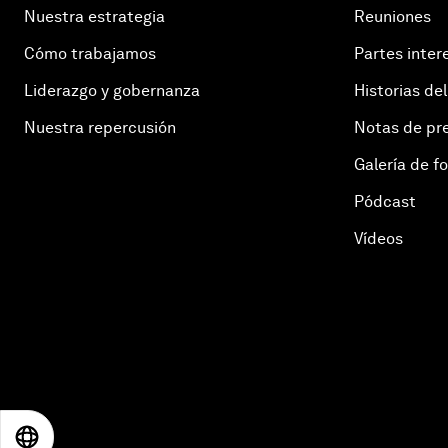
Nuestra estrategia
Reuniones
Cómo trabajamos
Partes inter
Liderazgo y gobernanza
Historias del
Nuestra repercusión
Notas de pr
Galería de f
Pódcast
Vídeos
EN
ES
中文
日本語