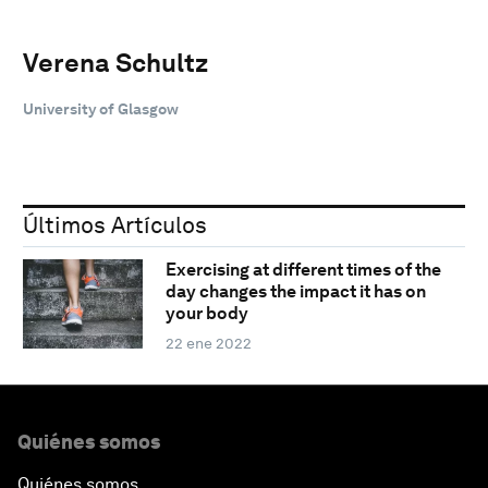
Verena Schultz
University of Glasgow
Últimos Artículos
Exercising at different times of the
day changes the impact it has on
your body
22 ene 2022
Quiénes somos
Quiénes somos