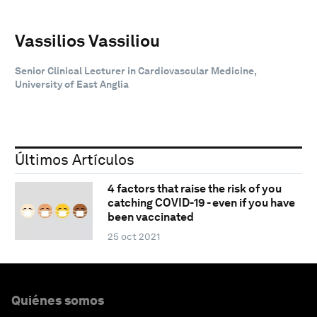
Vassilios Vassiliou
Senior Clinical Lecturer in Cardiovascular Medicine,
University of East Anglia
Últimos Artículos
4 factors that raise the risk of you
catching COVID-19 - even if you have
been vaccinated
25 oct 2021
Quiénes somos