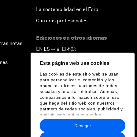
La sostenibilidad en el Foro
Carreras profesionales
Ediciones en otros idiomas
tras notas
EN
ES
中文
日本語
▪
▪
▪
ines
Esta página web usa cookies
Las cookies de este sitio web se usan
para personalizar el contenido y los
anuncios, ofrecer funciones de redes
sociales y analizar el tráfico. Además,
compartimos información sobre el uso
que haga del sitio web con nuestros
partners de redes sociales, publicidad y
análisis web, quienes pueden
combinarla con otra información que les
Denegar
haya proporcionado o que hayan
recopilado a partir del uso que haya