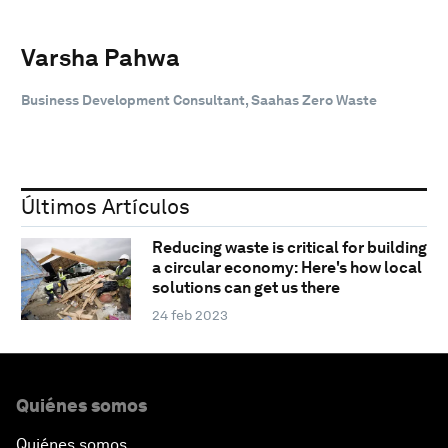
Varsha Pahwa
Business Development Consultant, Saahas Zero Waste
Últimos Artículos
Reducing waste is critical for building
a circular economy: Here's how local
solutions can get us there
24 feb 2023
Quiénes somos
Quiénes somos