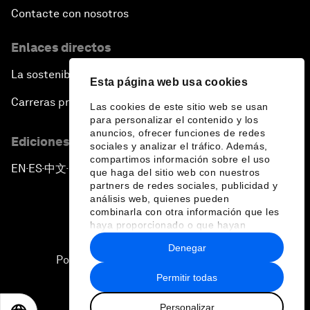
Contacte con nosotros
Enlaces directos
La sostenibilidad en el Foro
Esta página web usa cookies
Carreras profesionales
Las cookies de este sitio web se usan
para personalizar el contenido y los
anuncios, ofrecer funciones de redes
Ediciones en otros idiomas
sociales y analizar el tráfico. Además,
compartimos información sobre el uso
EN
ES
中文
日本語
▪
▪
▪
que haga del sitio web con nuestros
partners de redes sociales, publicidad y
análisis web, quienes pueden
combinarla con otra información que les
haya proporcionado o que hayan
recopilado a partir del uso que haya
Denegar
hecho de sus servicios.
Política de privacidad y normas de uso
Permitir todas
Sitemap
Personalizar