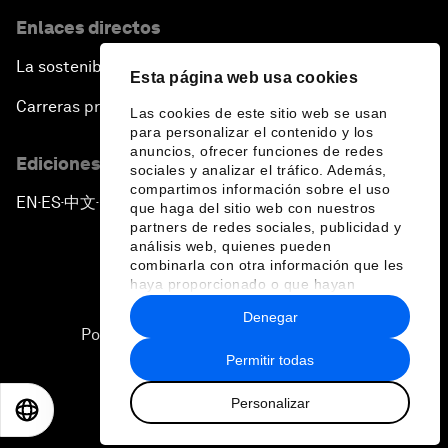
Enlaces directos
La sostenibilidad en el Foro
Esta página web usa cookies
Carreras profesionales
Las cookies de este sitio web se usan
para personalizar el contenido y los
anuncios, ofrecer funciones de redes
Ediciones en otros idiomas
sociales y analizar el tráfico. Además,
compartimos información sobre el uso
EN
ES
中文
日本語
▪
▪
▪
que haga del sitio web con nuestros
partners de redes sociales, publicidad y
análisis web, quienes pueden
combinarla con otra información que les
haya proporcionado o que hayan
recopilado a partir del uso que haya
Denegar
hecho de sus servicios.
Política de privacidad y normas de uso
Permitir todas
Sitemap
Personalizar
©
2026
Foro Económico Mundial
EN
ES
中文
日本語