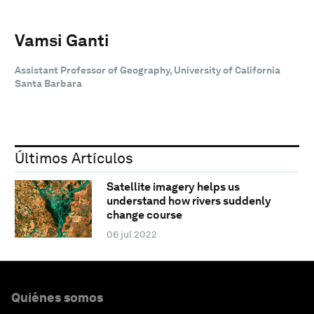
Vamsi Ganti
Assistant Professor of Geography, University of California
Santa Barbara
Últimos Artículos
Satellite imagery helps us
understand how rivers suddenly
change course
06 jul 2022
Quiénes somos