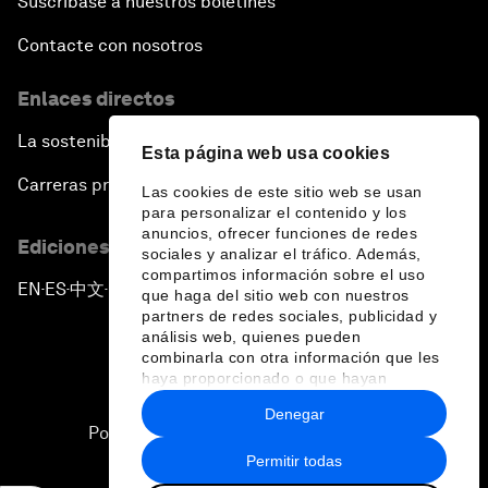
Suscríbase a nuestros boletines
Contacte con nosotros
Enlaces directos
La sostenibilidad en el Foro
Esta página web usa cookies
Carreras profesionales
Las cookies de este sitio web se usan
para personalizar el contenido y los
anuncios, ofrecer funciones de redes
Ediciones en otros idiomas
sociales y analizar el tráfico. Además,
compartimos información sobre el uso
EN
ES
中文
日本語
▪
▪
▪
que haga del sitio web con nuestros
partners de redes sociales, publicidad y
análisis web, quienes pueden
combinarla con otra información que les
haya proporcionado o que hayan
recopilado a partir del uso que haya
Denegar
hecho de sus servicios.
Política de privacidad y normas de uso
Permitir todas
Sitemap