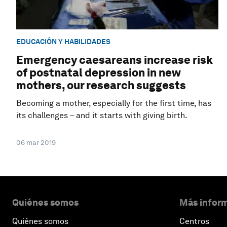
EDUCACIÓN Y HABILIDADES
Emergency caesareans increase risk
of postnatal depression in new
mothers, our research suggests
Becoming a mother, especially for the first time, has
its challenges – and it starts with giving birth.
06 mar 2019
Quiénes somos
Más inform
Quiénes somos
Centros