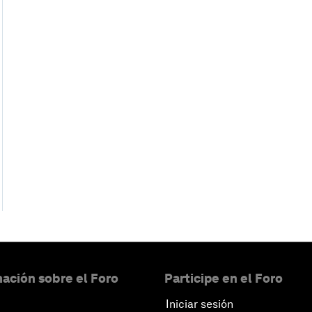
ación sobre el Foro
Participe en el Foro
Iniciar sesión