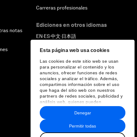
Carreras profesionales
Ediciones en otros idiomas
tras notas
EN
ES
中文
日本語
▪
▪
▪
ines
Esta página web usa cookies
Las cookies de este sitio web se usan
para personalizar el contenido y los
anuncios, ofrecer funciones de redes
sociales y analizar el tráfico. Además,
compartimos información sobre el uso
que haga del sitio web con nuestros
partners de redes sociales, publicidad y
análisis web, quienes pueden
combinarla con otra información que les
Denegar
haya proporcionado o que hayan
recopilado a partir del uso que haya
hecho de sus servicios.
Permitir todas