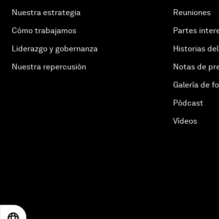
Nuestra estrategia
Reuniones
Cómo trabajamos
Partes inter
Liderazgo y gobernanza
Historias del
Nuestra repercusión
Notas de pr
Galería de f
Pódcast
Vídeos
EN
ES
中文
日本語