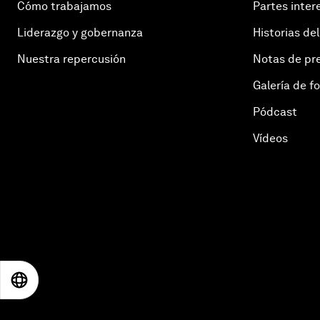
Cómo trabajamos
Partes inter
Liderazgo y gobernanza
Historias del
Nuestra repercusión
Notas de pr
Galería de f
Pódcast
Vídeos
EN
ES
中文
日本語