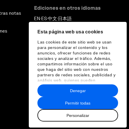
Ediciones en otros idiomas
tras notas
EN
ES
中文
日本語
▪
▪
▪
ines
Esta página web usa cookies
Las cookies de este sitio web se usan
para personalizar el contenido y los
anuncios, ofrecer funciones de redes
sociales y analizar el tráfico. Además,
compartimos información sobre el uso
que haga del sitio web con nuestros
partners de redes sociales, publicidad y
análisis web, quienes pueden
combinarla con otra información que les
Denegar
haya proporcionado o que hayan
recopilado a partir del uso que haya
hecho de sus servicios.
Permitir todas
Personalizar