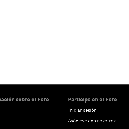
ación sobre el Foro
Participe en el Foro
Iniciar sesión
Asóciese con nosotros