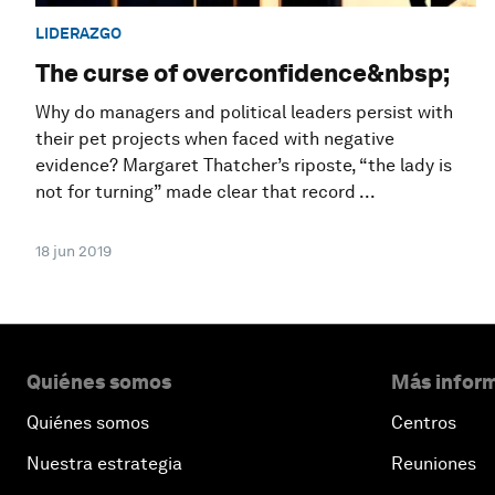
LIDERAZGO
The curse of overconfidence&nbsp;
Why do managers and political leaders persist with
their pet projects when faced with negative
evidence? Margaret Thatcher’s riposte, “the lady is
not for turning” made clear that record ...
18 jun 2019
Quiénes somos
Más inform
Quiénes somos
Centros
Nuestra estrategia
Reuniones