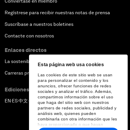
Conviértase en miembro
Regístrese para recibir nuestras notas de prensa
Suscríbase a nuestros boletines
Contacte con nosotros
Enlaces directos
La sostenibilidad en el Foro
Esta página web usa cookies
Carreras profesionales
Las cookies de este sitio web se usan
para personalizar el contenido y los
anuncios, ofrecer funciones de redes
Ediciones en otros idiomas
sociales y analizar el tráfico. Además,
compartimos información sobre el uso
EN
ES
中文
日本語
▪
▪
▪
que haga del sitio web con nuestros
partners de redes sociales, publicidad y
análisis web, quienes pueden
combinarla con otra información que les
haya proporcionado o que hayan