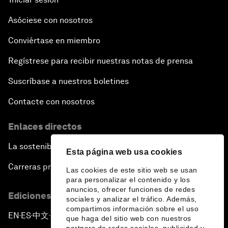
Asóciese con nosotros
Conviértase en miembro
Regístrese para recibir nuestras notas de prensa
Suscríbase a nuestros boletines
Contacte con nosotros
Enlaces directos
La sostenibilidad en el Foro
Esta página web usa cookies
Carreras profesionales
Las cookies de este sitio web se usan
para personalizar el contenido y los
anuncios, ofrecer funciones de redes
Ediciones en otros idiomas
sociales y analizar el tráfico. Además,
compartimos información sobre el uso
EN
ES
中文
日本語
▪
▪
▪
que haga del sitio web con nuestros