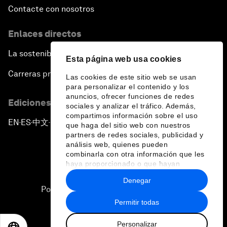
Contacte con nosotros
Enlaces directos
La sostenibilidad en el Foro
Esta página web usa cookies
Carreras profesionales
Las cookies de este sitio web se usan
para personalizar el contenido y los
anuncios, ofrecer funciones de redes
Ediciones en otros idiomas
sociales y analizar el tráfico. Además,
compartimos información sobre el uso
EN
ES
中文
日本語
▪
▪
▪
que haga del sitio web con nuestros
partners de redes sociales, publicidad y
análisis web, quienes pueden
combinarla con otra información que les
haya proporcionado o que hayan
recopilado a partir del uso que haya
Denegar
hecho de sus servicios.
Política de privacidad y normas de uso
Permitir todas
Sitemap
Personalizar
©
2026
Foro Económico Mundial