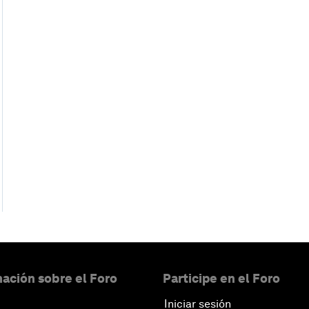
ación sobre el Foro
Participe en el Foro
Iniciar sesión