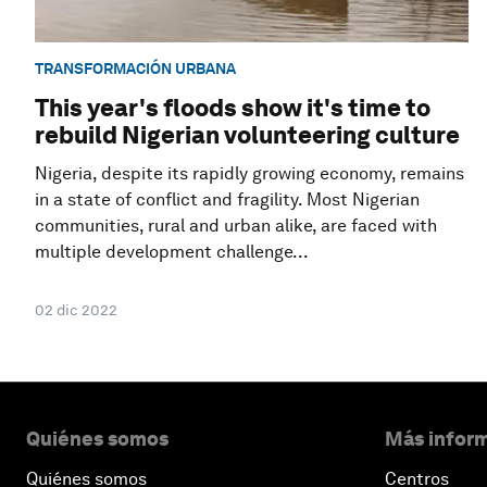
TRANSFORMACIÓN URBANA
This year's floods show it's time to
rebuild Nigerian volunteering culture
Nigeria, despite its rapidly growing economy, remains
in a state of conflict and fragility. Most Nigerian
communities, rural and urban alike, are faced with
multiple development challenge...
02 dic 2022
Quiénes somos
Más inform
Quiénes somos
Centros