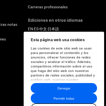
Carreras profesionales
Ediciones en otros idiomas
tras notas
EN
ES
中文
日本語
▪
▪
▪
ines
Esta página web usa cookies
Las cookies de este sitio web se usan
para personalizar el contenido y los
anuncios, ofrecer funciones de redes
sociales y analizar el tráfico. Además,
compartimos información sobre el uso
que haga del sitio web con nuestros
partners de redes sociales, publicidad y
análisis web, quienes pueden
combinarla con otra información que les
Denegar
haya proporcionado o que hayan
recopilado a partir del uso que haya
hecho de sus servicios.
Permitir todas