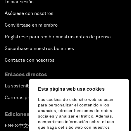
Iniciar sesión
Asóciese con nosotros
Conviértase en miembro
Regístrese para recibir nuestras notas de prensa
Suscríbase a nuestros boletines
Contacte con nosotros
Enlaces directos
La sostenibilidad en el Foro
Esta página web usa cookies
Carreras profesionales
Las cookies de este sitio web se usan
para personalizar el contenido y los
anuncios, ofrecer funciones de redes
Ediciones en otros idiomas
sociales y analizar el tráfico. Además,
compartimos información sobre el uso
EN
ES
中文
日本語
▪
▪
▪
que haga del sitio web con nuestros