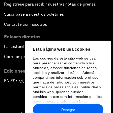
Regístrese para recibir nuestras notas de prensa
Suscríbase a nuestros boletines
Contacte con nosotros
Enlaces directos
La sostenibilidad en el Foro
Esta página web usa cookies
Carreras profesionales
Las cookies de este sitio web se usan
para personalizar el contenido y los
anuncios, ofrecer funciones de redes
Ediciones en otros idiomas
sociales y analizar el tráfico. Además,
compartimos información sobre el uso
EN
ES
中文
日本語
▪
▪
▪
que haga del sitio web con nuestros
partners de redes sociales, publicidad y
análisis web, quienes pueden
combinarla con otra información que les
haya proporcionado o que hayan
recopilado a partir del uso que haya
Denegar
hecho de sus servicios.