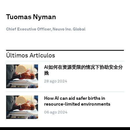
Tuomas Nyman
Chief Executive Officer, Neuvo Inc. Global
Últimos Artículos
AI如何在资源受限的情况下协助安全分
娩
28 ago 2024
How AI can aid safer births in
resource-limited environments
06 ago 2024