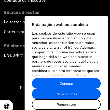
Contacte con nosotros
Enlaces directos
La sostenibilidad en el Foro
Esta página web usa cookies
Carreras profesionales
Las cookies de este sitio web se usan
para personalizar el contenido y los
anuncios, ofrecer funciones de redes
Ediciones en otros idiomas
sociales y analizar el tráfico. Además,
compartimos información sobre el uso
EN
ES
中文
日本語
▪
▪
▪
que haga del sitio web con nuestros
partners de redes sociales, publicidad y
análisis web, quienes pueden
combinarla con otra información que les
haya proporcionado o que hayan
recopilado a partir del uso que haya
Denegar
hecho de sus servicios.
Política de privacidad y normas de uso
Permitir todas
Sitemap
Personalizar
©
2026
Foro Económico Mundial
EN
ES
中文
日本語