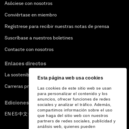
Asóciese con nosotros
Conviértase en miembro
Regístrese para recibir nuestras notas de prensa
Suscríbase a nuestros boletines
Contacte con nosotros
Enlaces directos
La sostenibilidad en el Foro
Esta página web usa cookies
Carreras profesionales
Las cookies de este sitio web se usan
para personalizar el contenido y los
anuncios, ofrecer funciones de redes
Ediciones en otros idiomas
sociales y analizar el tráfico. Además,
compartimos información sobre el uso
EN
ES
中文
日本語
▪
▪
▪
que haga del sitio web con nuestros
partners de redes sociales, publicidad y
análisis web, quienes pueden