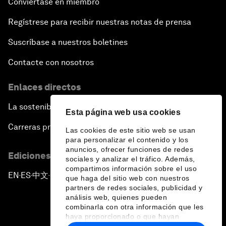
Conviértase en miembro
Regístrese para recibir nuestras notas de prensa
Suscríbase a nuestros boletines
Contacte con nosotros
Enlaces directos
La sostenibilidad en el Foro
Esta página web usa cookies
Carreras profesionales
Las cookies de este sitio web se usan
para personalizar el contenido y los
anuncios, ofrecer funciones de redes
Ediciones en otros idiomas
sociales y analizar el tráfico. Además,
compartimos información sobre el uso
EN
ES
中文
日本語
▪
▪
▪
que haga del sitio web con nuestros
partners de redes sociales, publicidad y
análisis web, quienes pueden
combinarla con otra información que les
haya proporcionado o que hayan