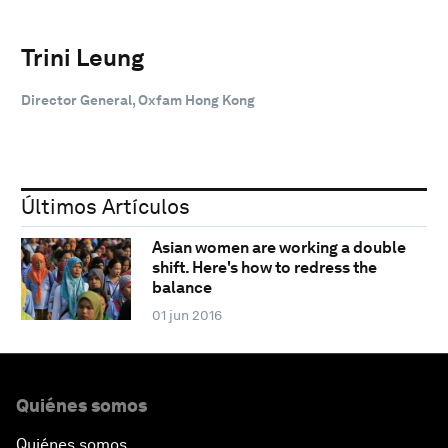
Trini Leung
Director General, Oxfam Hong Kong
Últimos Artículos
Asian women are working a double
shift. Here's how to redress the
balance
01 jun 2016
Quiénes somos
Quiénes somos