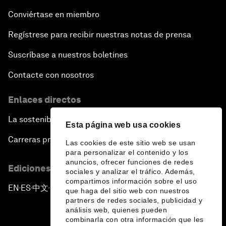
Conviértase en miembro
Regístrese para recibir nuestras notas de prensa
Suscríbase a nuestros boletines
Contacte con nosotros
Enlaces directos
La sostenibilidad en el Foro
Esta página web usa cookies
Carreras profesionales
Las cookies de este sitio web se usan
para personalizar el contenido y los
anuncios, ofrecer funciones de redes
Ediciones en otros idiomas
sociales y analizar el tráfico. Además,
compartimos información sobre el uso
EN
ES
中文
日本語
▪
▪
▪
que haga del sitio web con nuestros
partners de redes sociales, publicidad y
análisis web, quienes pueden
combinarla con otra información que les