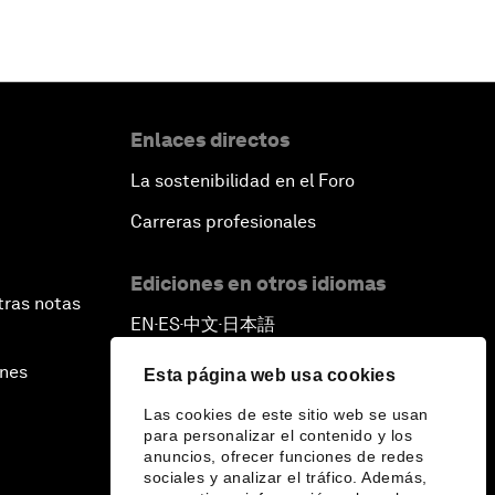
Enlaces directos
La sostenibilidad en el Foro
Carreras profesionales
Ediciones en otros idiomas
tras notas
EN
ES
中文
日本語
▪
▪
▪
ines
Esta página web usa cookies
Las cookies de este sitio web se usan
para personalizar el contenido y los
anuncios, ofrecer funciones de redes
sociales y analizar el tráfico. Además,