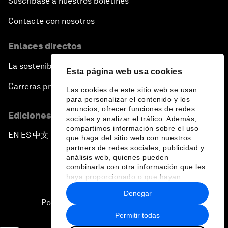
Suscríbase a nuestros boletines
Contacte con nosotros
Enlaces directos
La sostenibilidad en el Foro
Esta página web usa cookies
Carreras profesionales
Las cookies de este sitio web se usan
para personalizar el contenido y los
anuncios, ofrecer funciones de redes
Ediciones en otros idiomas
sociales y analizar el tráfico. Además,
compartimos información sobre el uso
EN
ES
中文
日本語
▪
▪
▪
que haga del sitio web con nuestros
partners de redes sociales, publicidad y
análisis web, quienes pueden
combinarla con otra información que les
haya proporcionado o que hayan
recopilado a partir del uso que haya
Denegar
hecho de sus servicios.
Política de privacidad y normas de uso
Permitir todas
Sitemap