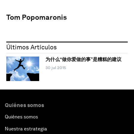
Tom Popomaronis
Últimos Artículos
为什么“做你爱做的事”是糟糕的建议
30 jul 2015
Quiénes somos
Quiénes somos
Nuestra estrategia