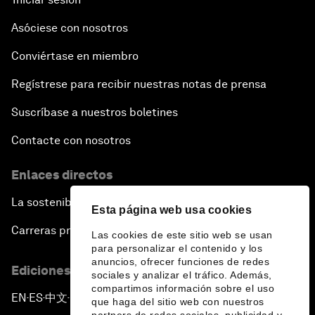
Asóciese con nosotros
Conviértase en miembro
Regístrese para recibir nuestras notas de prensa
Suscríbase a nuestros boletines
Contacte con nosotros
Enlaces directos
La sostenibilidad en el Foro
Esta página web usa cookies
Carreras profesionales
Las cookies de este sitio web se usan
para personalizar el contenido y los
anuncios, ofrecer funciones de redes
Ediciones en otros idiomas
sociales y analizar el tráfico. Además,
compartimos información sobre el uso
EN
ES
中文
日本語
▪
▪
▪
que haga del sitio web con nuestros