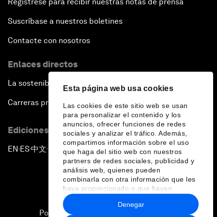
Regístrese para recibir nuestras notas de prensa
Suscríbase a nuestros boletines
Contacte con nosotros
Enlaces directos
La sostenibilidad en el Foro
Esta página web usa cookies
Carreras profesionales
Las cookies de este sitio web se usan
para personalizar el contenido y los
anuncios, ofrecer funciones de redes
Ediciones en otros idiomas
sociales y analizar el tráfico. Además,
compartimos información sobre el uso
EN
ES
中文
日本語
▪
▪
▪
que haga del sitio web con nuestros
partners de redes sociales, publicidad y
análisis web, quienes pueden
combinarla con otra información que les
haya proporcionado o que hayan
recopilado a partir del uso que haya
Denegar
hecho de sus servicios.
Política de privacidad y normas de uso