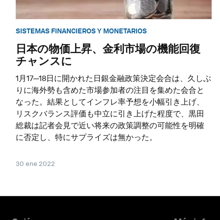
SISTEMAS FINANCIEROS Y MONETARIOS
日本の物価上昇、金利市場の機能回復
チャンスに
1月17─18日に開かれた日銀金融政策決定会合は、久しぶ
りに海外勢も含めた市場参加者の注目を集めた会合と
なった。結果としてインフレ率予想を小幅引き上げ、
リスクバランス評価も中立に引き上げた程度で、黒田
総裁は記者会見で近い将来の政策調整の可能性を明確
に否定し、特にサプライズは無かった。
30 ene 2022