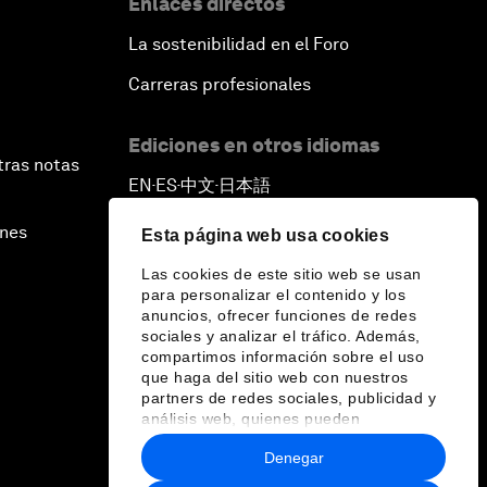
Enlaces directos
La sostenibilidad en el Foro
Carreras profesionales
Ediciones en otros idiomas
tras notas
EN
ES
中文
日本語
▪
▪
▪
ines
Esta página web usa cookies
Las cookies de este sitio web se usan
para personalizar el contenido y los
anuncios, ofrecer funciones de redes
sociales y analizar el tráfico. Además,
compartimos información sobre el uso
que haga del sitio web con nuestros
partners de redes sociales, publicidad y
análisis web, quienes pueden
combinarla con otra información que les
Denegar
haya proporcionado o que hayan
recopilado a partir del uso que haya