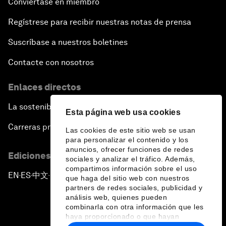
Conviértase en miembro
Regístrese para recibir nuestras notas de prensa
Suscríbase a nuestros boletines
Contacte con nosotros
Enlaces directos
La sostenibilidad en el Foro
Esta página web usa cookies
Carreras profesionales
Las cookies de este sitio web se usan
para personalizar el contenido y los
anuncios, ofrecer funciones de redes
Ediciones en otros idiomas
sociales y analizar el tráfico. Además,
compartimos información sobre el uso
EN
ES
中文
日本語
▪
▪
▪
que haga del sitio web con nuestros
partners de redes sociales, publicidad y
análisis web, quienes pueden
combinarla con otra información que les
haya proporcionado o que hayan