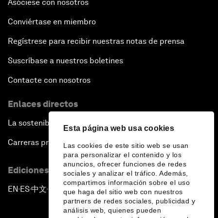
Asóciese con nosotros
Conviértase en miembro
Regístrese para recibir nuestras notas de prensa
Suscríbase a nuestros boletines
Contacte con nosotros
Enlaces directos
La sostenibilidad en el Foro
Esta página web usa cookies
Carreras profesionales
Las cookies de este sitio web se usan
para personalizar el contenido y los
anuncios, ofrecer funciones de redes
Ediciones en otros idiomas
sociales y analizar el tráfico. Además,
compartimos información sobre el uso
EN
ES
中文
日本語
▪
▪
▪
que haga del sitio web con nuestros
partners de redes sociales, publicidad y
análisis web, quienes pueden