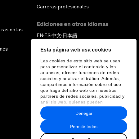
Carreras profesionales
Ediciones en otros idiomas
tras notas
EN
ES
中文
日本語
▪
▪
▪
ines
Esta página web usa cookies
Las cookies de este sitio web se usan
para personalizar el contenido y los
anuncios, ofrecer funciones de redes
sociales y analizar el tráfico. Además,
compartimos información sobre el uso
que haga del sitio web con nuestros
partners de redes sociales, publicidad y
análisis web, quienes pueden
combinarla con otra información que les
Denegar
haya proporcionado o que hayan
recopilado a partir del uso que haya
hecho de sus servicios.
Permitir todas