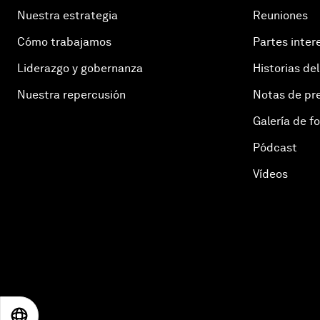
Nuestra estrategia
Reuniones
Cómo trabajamos
Partes inter
Liderazgo y gobernanza
Historias del
Nuestra repercusión
Notas de pr
Galería de f
Pódcast
Vídeos
EN
ES
中文
日本語