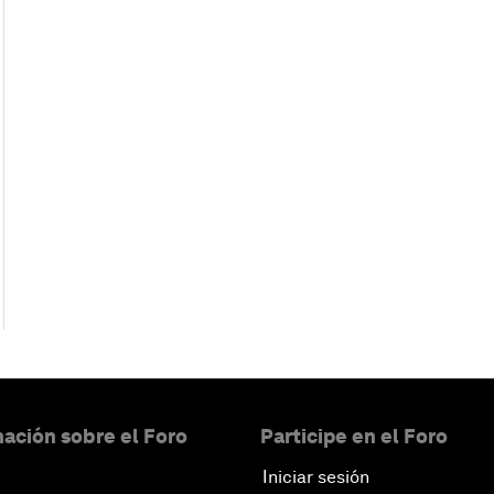
ación sobre el Foro
Participe en el Foro
Iniciar sesión