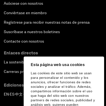
Asóciese con nosotros
Conviértase en miembro
Regístrese para recibir nuestras notas de prensa
Suscríbase a nuestros boletines
Contacte con nosotros
Enlaces directos
La sostenibilidad en el Foro
Esta página web usa cookies
Carreras profesionales
Las cookies de este sitio web se usan
para personalizar el contenido y los
anuncios, ofrecer funciones de redes
Ediciones en otros idiomas
sociales y analizar el tráfico. Además,
compartimos información sobre el uso
EN
ES
中文
日本語
▪
▪
▪
que haga del sitio web con nuestros
partners de redes sociales, publicidad y
análisis web, quienes pueden