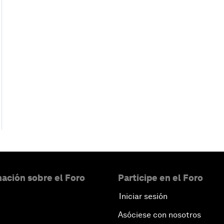
ación sobre el Foro
Participe en el Foro
Iniciar sesión
Asóciese con nosotros