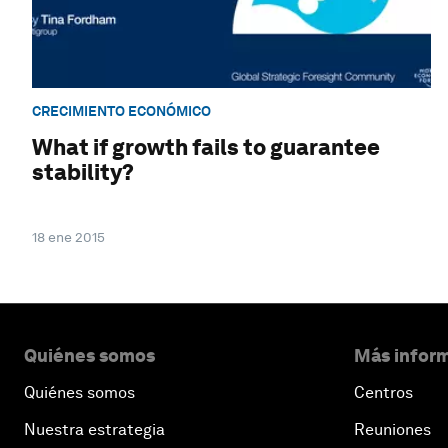
CRECIMIENTO ECONÓMICO
What if growth fails to guarantee
stability?
18 ene 2015
Quiénes somos
Más inform
Quiénes somos
Centros
Nuestra estrategia
Reuniones