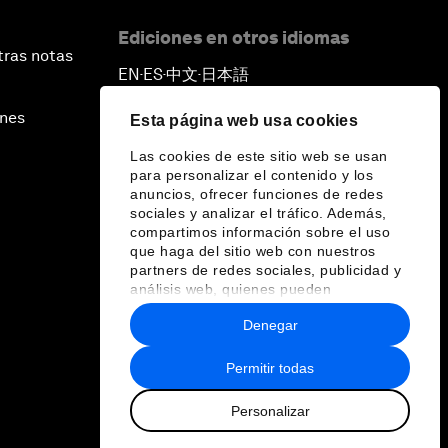
Ediciones en otros idiomas
tras notas
EN
ES
中文
日本語
▪
▪
▪
ines
Esta página web usa cookies
Las cookies de este sitio web se usan
para personalizar el contenido y los
anuncios, ofrecer funciones de redes
sociales y analizar el tráfico. Además,
compartimos información sobre el uso
que haga del sitio web con nuestros
partners de redes sociales, publicidad y
análisis web, quienes pueden
combinarla con otra información que les
Denegar
haya proporcionado o que hayan
recopilado a partir del uso que haya
hecho de sus servicios.
Permitir todas
Personalizar