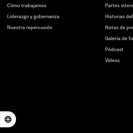
Cómo trabajamos
Partes inter
Liderazgo y gobernanza
Historias del
Nuestra repercusión
Notas de pr
Galería de f
Pódcast
Vídeos
EN
ES
中文
日本語